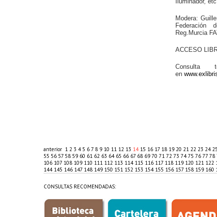
Iluminador, et
Modera: Guille
Federación 
Reg.Murcia 
ACCESO LIBR
Consulta 
en
www.exlibri
anterior
1
2
3
4
5
6
7
8
9
10
11
12
13
14
15
16
17
18
19
20
21
22
23
24
2
55
56
57
58
59
60
61
62
63
64
65
66
67
68
69
70
71
72
73
74
75
76
77
78
106
107
108
109
110
111
112
113
114
115
116
117
118
119
120
121
122
144
145
146
147
148
149
150
151
152
153
154
155
156
157
158
159
160
CONSULTAS RECOMENDADAS: