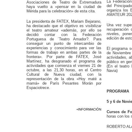
La Federación
Asociaciones de Teatro de Extremadura
del Principad
haya vuelto a «pensar en la ciudad de
organiza lo
Mérida para la celebración» de esta cita.
AMATEUR 202
La presidenta de FATEX, Mariam Bejarano,
Una vez supe
ha destacado que el objetivo es visibilizar
recuperación 
el teatro amateur «además, por ello se
niveles, pon
decidió contar con la Federación
edición de est
Portuguesa de ´Teatro Amador?. Para
conseguir un punto de intercambio de
experiencias y conocimiento para ver las
El programa se
formas de trabajo en ambas partes de la
de Noviembre
frontera». Por parte de FATEX, José
actividades, a
Martínez, ha desgranado el programa de
público en ge
actividades que comienza el viernes 21 de
(En el teatro
octubre, a las 21,30 horas, en el Centro
Navia)
Cultural de Nueva ciudad, con la
representación de la obra «Hoy maté a
mamá» de París Pesantes Morán por
Espaciotrece.
PROGRAMA
5 y 6 de Novi
+INFORMACIÓN
Cursos de F
horas con los 
ROBERTO ALA