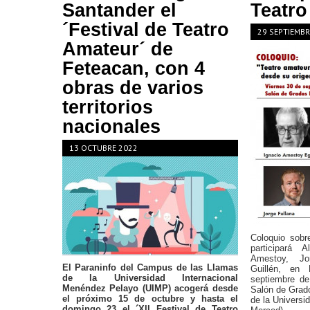
Santander el
Teatro
´Festival de Teatro
29 SEPTIEMBR
Amateur´ de
Feteacan, con 4
obras de varios
territorios
nacionales
13 OCTUBRE 2022
Coloquio sobr
participará 
Amestoy, Jo
El Paraninfo del Campus de las Llamas
Guillén, en
de la Universidad Internacional
septiembre de
Menéndez Pelayo (UIMP) acogerá desde
Salón de Grad
el próximo 15 de octubre y hasta el
de la Univers
domingo 23 el ´XII Festival de Teatro