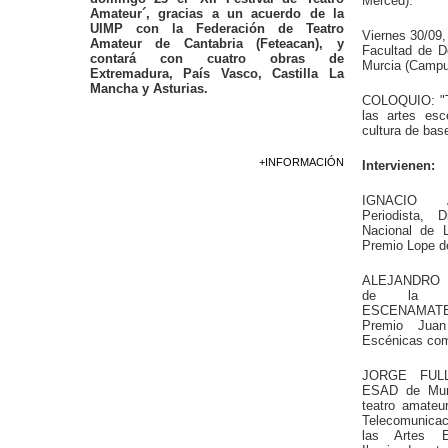
Merced).
Amateur´, gracias a un acuerdo de la
UIMP con la Federación de Teatro
Viernes 30/09,
Amateur de Cantabria (Feteacan), y
Facultad de D
contará con cuatro obras de
Murcia (Campu
Extremadura, País Vasco, Castilla La
Mancha y Asturias.
COLOQUIO: "T
las artes esc
cultura de bas
+INFORMACIÓN
Intervienen:
IGNACIO A
Periodista, 
Nacional de L
Premio Lope d
ALEJANDRO C
de la Con
ESCENAMATEU
Premio Jua
Escénicas como
JORGE FULLA
ESAD de Murc
teatro amateur
Telecomunica
las Artes E