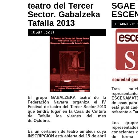
teatro del Tercer
SGAE
Sector. Gabalzeka
ESCE
Tafalla 2013
15 ABRIL 201
15 ABRIL 2013
Tras much
represent
El grupo GABALZEKA teatro de la
ESCENAMATEU
Federación Navarra organiza el IV
de tasas para
Festival de teatro del Tercer Sector 2013
está publica
que tendrá lugar en la Casa de Cultura
referente a
Ta
de Tafalla los viernes del mes
de Octubre.
Los grupo
representa
Es un certamen de teatro amateur cuya
conscientes 
INSCRIPCIÓN está abierta del 15 de abril
de forma e