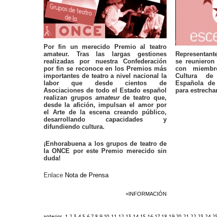
Por fin un merecido Premio al teatro
amateur. Tras las largas gestiones
Representant
realizadas por nuestra Confederación
se reuniero
por fin se reconoce en los Premios más
con miembr
importantes de teatro a nivel nacional la
Cultura de
labor que desde cientos de
Española de 
Asociaciones de todo el Estado español
para estrecha
realizan grupos
amateur
de teatro que,
desde la afición, impulsan el amor por
el Arte de la escena creando público,
desarrollando capacidades y
difundiendo cultura.
¡Enhorabuena a los grupos de teatro de
la ONCE por este Premio merecido sin
duda!
Enlace
Nota de Prensa
+INFORMACIÓN
anterior
1
2
3
4
5
6
7
8
9
10
11
12
13
14
15
16
17
18
19
20
21
22
23
24
2