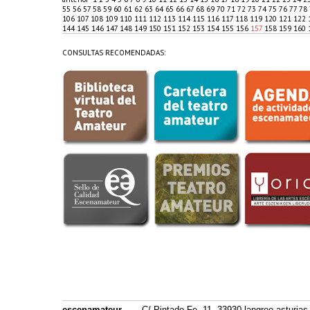
55
56
57
58
59
60
61
62
63
64
65
66
67
68
69
70
71
72
73
74
75
76
77
78
106
107
108
109
110
111
112
113
114
115
116
117
118
119
120
121
122
144
145
146
147
148
149
150
151
152
153
154
155
156
157
158
159
160
CONSULTAS RECOMENDADAS:
escenamateur
C/ Pintado Fe, 11. 33930 langreo asturias