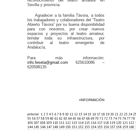
reconocimiento del teatro amateur en
Sevilla y provincia.
Agradecer a la familia Távora, a todos
los trabajadores y colaboradores del “Teatro
Abierto Távora” por su buena disponibilidad
para con nosotros, por crear nuevos
espacios y proyectos al teatro amateur,
brindar toda su infraestructura, por
contribuir al teatro emergente de
Andalucía,
Para más información:
info.feseta@gmail.com
625610086 –
620598135
+INFORMACIÓN
anterior
1
2
3
4
5
6
7
8
9
10
11
12
13
14
15
16
17
18
19
20
21
22
23
24
2
55
56
57
58
59
60
61
62
63
64
65
66
67
68
69
70
71
72
73
74
75
76
77
78
106
107
108
109
110
111
112
113
114
115
116
117
118
119
120
121
122
144
145
146
147
148
149
150
151
152
153
154
155
156
157
158
159
160