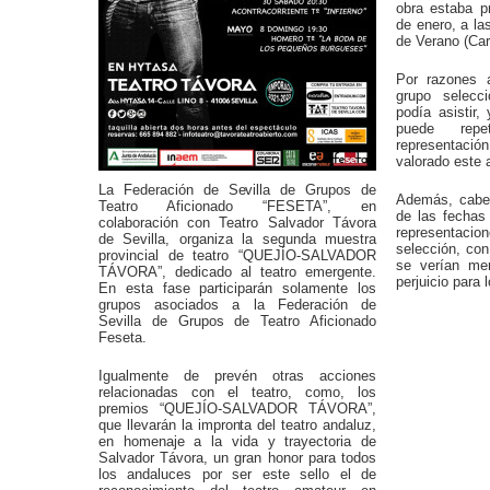
obra estaba p
de enero, a la
de Verano (Car
Por razones a
grupo selecc
podía asistir,
puede repe
representació
valorado este 
La Federación de Sevilla de Grupos de
Además, cabe 
Teatro Aficionado “FESETA”, en
de las fechas 
colaboración con Teatro Salvador Távora
representacion
de Sevilla, organiza la segunda muestra
selección, co
provincial de teatro “QUEJÍO-SALVADOR
se verían me
TÁVORA”, dedicado al teatro emergente.
perjuicio para 
En esta fase participarán solamente los
grupos asociados a la Federación de
Sevilla de Grupos de Teatro Aficionado
Feseta.
Igualmente de prevén otras acciones
relacionadas con el teatro, como, los
premios “QUEJÍO-SALVADOR TÁVORA”,
que llevarán la impronta del teatro andaluz,
en homenaje a la vida y trayectoria de
Salvador Távora, un gran honor para todos
los andaluces por ser este sello el de