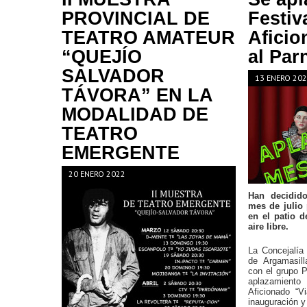
PROVINCIAL DE
Festiv
TEATRO AMATEUR
Aficio
“QUEJÍO
al Par
SALVADOR
13 ENERO 20
TÁVORA” EN LA
MODALIDAD DE
TEATRO
EMERGENTE
20 ENERO 2022
Han decidido
mes de julio
en el patio 
aire libre.
La Concejalía
de Argamasill
con el grupo P
aplazamient
Aficionado “V
inauguración y