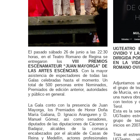
UGTEATRO 
El pasado sábado 26 de junio a las 22:30
OVIDIO Y LA
horas, en el Teatro Romano de Regina se
DIRIGIDA PO
entregaron los
VIII PREMIOS
EN LA VID
ESCENAMATEUR “JUAN MAYORGA” DE
ROMANO OVI
LAS ARTES ESCÉNCIAS
. Con la mayor
asistencia de espectadores de todas las
Galas celebradas hasta el momento. Un
Adjuntamos u
total de 500 personas entre Nominados,
el grupo de t
Premiados de edición anterior, autoridades
de Murcia, en 
y público en general.
una nueva obra
con textos y d
La Gala conto con la presencia de Juan
Terol.
Mayorga, los Premiados de Honor Doña
Esta es la se
María Galiana, D. Ignacio Aranguren y D.
UGTeatro estr
Manuel Gómez, asi como senadores,
grupo de tea
diputados de las diputaciones de Cáceres y
inicios en 200
Badajoz, alcaldes de la comarca
encabezados por el alcalde de Casas de
Tras el estre
Reina y Medellín, actores profesionales
UGTeatro v