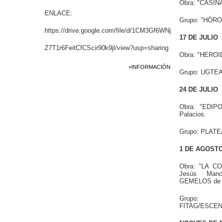
Obra: "CASINA
ENLACE:
Grupo: "HÓRO
https://drive.google.com/file/d/1CM3Gf6WNj
17 DE JULIO
Z7T1r6FeitCfCScir90k9jl/view?usp=sharing
Obra: "HEROI
+INFORMACIÓN
Grupo: UGTEA
24 DE JULIO
Obra: "EDIPO
Palacios.
Grupo: PLATEA
1 DE AGOST
Obra: "LA C
Jesús Man
GEMELOS de 
Grupo:
FITAG/ESCE