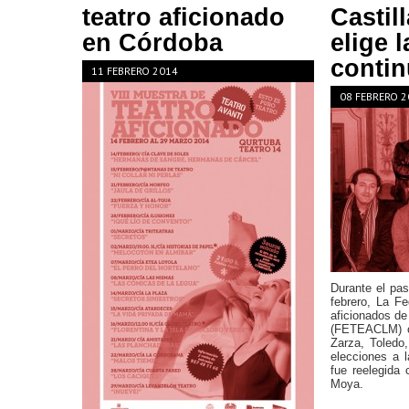
teatro aficionado
Castil
en Córdoba
elige l
contin
11 FEBRERO 2014
08 FEBRERO 2
Durante el pa
febrero, La F
aficionados de
(FETEACLM) c
Zarza, Toledo
elecciones a l
fue reelegida
Moya.