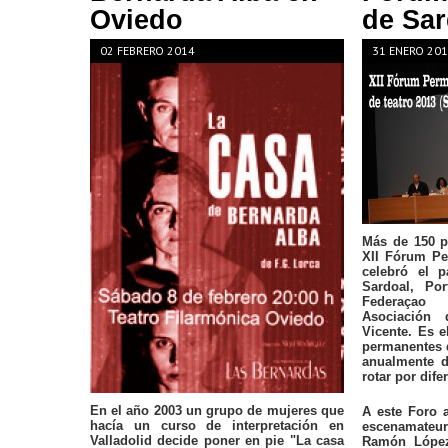
Oviedo
de Sar
02 FEBRERO 2014
31 ENERO 20
Más de 150 p
XII Fórum Pe
celebró el 
Sardoal, Por
Federaçao
Asociación 
Vicente. Es e
permanentes 
anualmente d
rotar por dife
En el año 2003 un grupo de mujeres que
A este Foro 
hacía un curso de interpretación en
escenamate
Valladolid decide poner en pie "La casa
Ramón López,