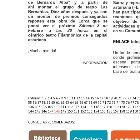
de Bernarda Alba" y a partir de
Sáinz y repre
ahí montar el grupo de teatro Las
asturiana (FE
Bernardas. Diez años después y ya con
han participa
un montón de premios conseguidos
reuniones q
reponen esta obra de Lorca que se
objetivo de
podrá ver el próximo
Sábado 8 de
actividades q
Febrero a las 20 horas
en el
en su Comuni
céntrico teatro Filarmónica de la capital
asturiana.
ENLACE
fotog
¡Mucha mierda!
Un fin de sem
donde profesi
escena portu
+INFORMACIÓN
intensivos de
base del teatr
anterior
1
2
3
4
5
6
7
8
9
10
11
12
13
14
15
16
17
18
19
20
21
22
23
24
2
55
56
57
58
59
60
61
62
63
64
65
66
67
68
69
70
71
72
73
74
75
76
77
78
106
107
108
109
110
111
112
113
114
115
116
117
118
119
120
121
122
144
145
146
147
148
149
150
151
152
153
154
155
156
157
158
159
160
CONSULTAS RECOMENDADAS: