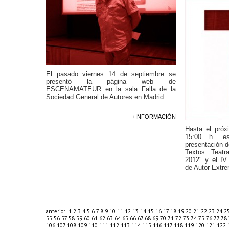
El pasado viernes 14 de septiembre se
presentó la página web de
ESCENAMATEUR en la sala Falla de la
Sociedad General de Autores en Madrid.
+INFORMACIÓN
Hasta el próx
15:00 h. es
presentación d
Textos Teat
2012" y el IV
de Autor Extr
anterior
1
2
3
4
5
6
7
8
9
10
11
12
13
14
15
16
17
18
19
20
21
22
23
24
2
55
56
57
58
59
60
61
62
63
64
65
66
67
68
69
70
71
72
73
74
75
76
77
78
106
107
108
109
110
111
112
113
114
115
116
117
118
119
120
121
122