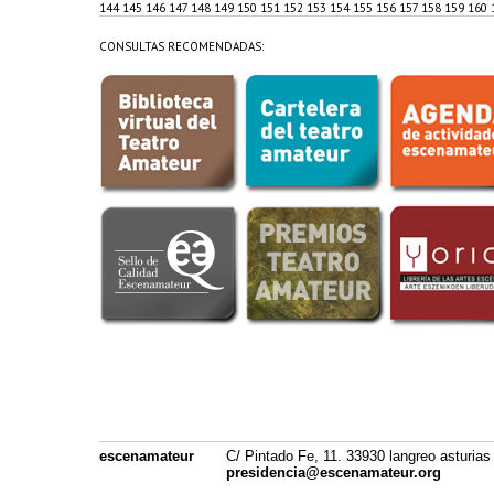
144
145
146
147
148
149
150
151
152
153
154
155
156
157
158
159
160
CONSULTAS RECOMENDADAS:
escenamateur
C/ Pintado Fe, 11. 33930 langreo asturias
presidencia@escenamateur.org