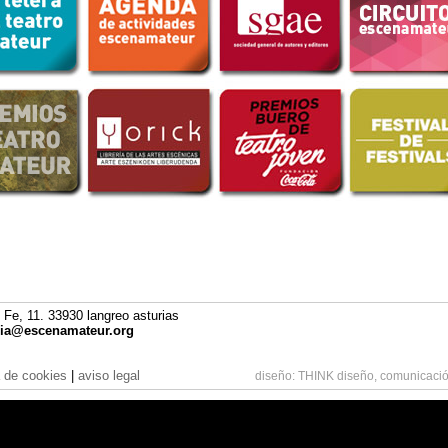
 Fe, 11. 33930 langreo asturias
cia@escenamateur.org
a de cookies
|
aviso legal
diseño:
THINK diseño, comunicació