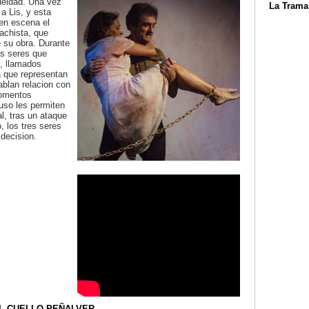
ueldad. Una vez
La Trama
a Lis, y esta
en escena el
achista, que
e su obra. Durante
es seres que
s, llamados
a que representan
ablan relacion con
momentos
luso les permiten
nal, tras un ataque
, los tres seres
decision.
L CUELLO PEÑALVER