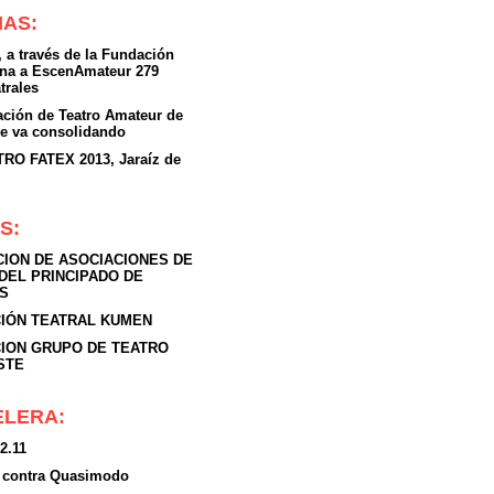
IAS:
 a través de la Fundación
ona a EscenAmateur 279
atrales
ación de Teatro Amateur de
se va consolidando
O FATEX 2013, Jaraíz de
S:
ION DE ASOCIACIONES DE
DEL PRINCIPADO DE
S
IÓN TEATRAL KUMEN
ION GRUPO DE TEATRO
STE
ELERA:
 2.11
x contra Quasimodo