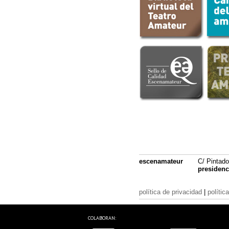
escenamateur
C/ Pintado
presiden
política de privacidad
|
polític
COLABORAN: