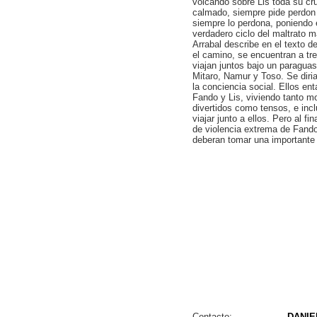
volcando sobre Lis toda su cr
calmado, siempre pide perdon 
siempre lo perdona, poniendo 
verdadero ciclo del maltrato m
Arrabal describe en el texto d
el camino, se encuentran a tr
viajan juntos bajo un paragua
Mitaro, Namur y Toso. Se diri
la conciencia social. Ellos ent
Fando y Lis, viviendo tanto 
divertidos como tensos, e inc
viajar junto a ellos. Pero al fi
de violencia extrema de Fando
deberan tomar una importante 
Contacto:
DANIE