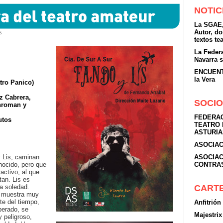
NOTIC
La SGAE,
Autor, d
S
textos te
La Feder
Navarra 
ENCUENTR
la Vera
tro Panico)
iz Cabrera,
SOCIO
nroman y
FEDERAC
utos
TEATRO 
ASTURIA
ASOCIAC
y Lis, caminan
ASOCIAC
nocido, pero que
CONTRA
activo, al que
an. Lis es
la soledad.
CART
e muestra muy
te del tiempo,
Anfitrión
perado, se
Majestri
y peligroso,