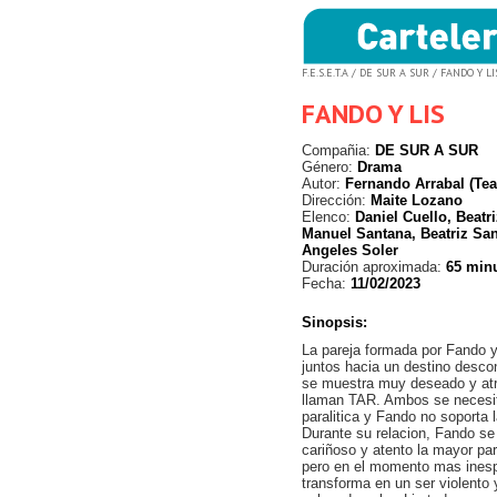
F.E.S.E.T.A
/
DE SUR A SUR
/ FANDO Y LI
FANDO Y LIS
Compañia:
DE SUR A SUR
Género:
Drama
Autor:
Fernando Arrabal (Tea
Dirección:
Maite Lozano
Elenco:
Daniel Cuello, Beatr
Manuel Santana, Beatriz Sa
Angeles Soler
Duración aproximada:
65 min
Fecha:
11/02/2023
Sinopsis:
La pareja formada por Fando 
juntos hacia un destino desco
se muestra muy deseado y atr
llaman TAR. Ambos se necesit
paralitica y Fando no soporta 
Durante su relacion, Fando s
cariñoso y atento la mayor par
pero en el momento mas ines
transforma en un ser violento 