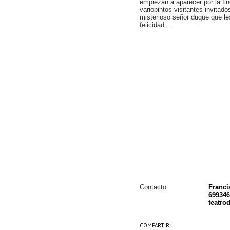
empiezan a aparecer por la fin
variopintos visitantes invitado
misterioso señor duque que le
felicidad...
Contacto:
Franci
699346
teatr
COMPARTIR: