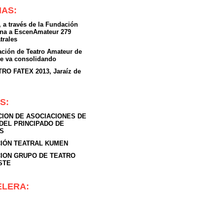
IAS:
 a través de la Fundación
ona a EscenAmateur 279
atrales
ación de Teatro Amateur de
se va consolidando
O FATEX 2013, Jaraíz de
S:
ION DE ASOCIACIONES DE
DEL PRINCIPADO DE
S
IÓN TEATRAL KUMEN
ION GRUPO DE TEATRO
STE
ELERA: