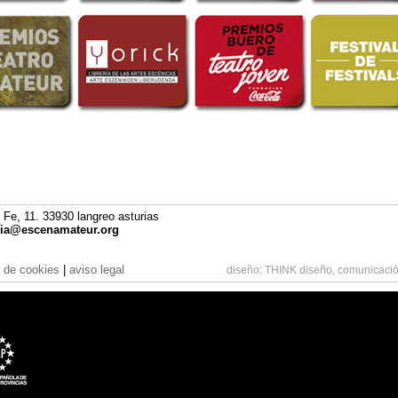
 Fe, 11. 33930 langreo asturias
cia@escenamateur.org
a de cookies
|
aviso legal
diseño:
THINK diseño, comunicació