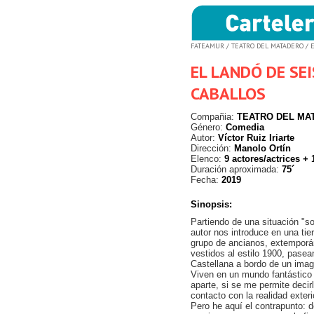
FATEAMUR
/
TEATRO DEL MATADERO
/ 
EL LANDÓ DE SEI
CABALLOS
Compañia:
TEATRO DEL MA
Género:
Comedia
Autor:
Víctor Ruiz Iriarte
Dirección:
Manolo Ortín
Elenco:
9 actores/actrices + 
Duración aproximada:
75´
Fecha:
2019
Sinopsis:
Partiendo de una situación "so
autor nos introduce en una tie
grupo de ancianos, extempor
vestidos al estilo 1900, pasea
Castellana a bordo de un imagi
Viven en un mundo fantástico
aparte, si se me permite decirl
contacto con la realidad exteri
Pero he aquí el contrapunto: d