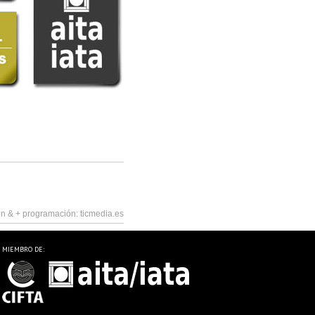
n & +
programación:
ticmedia.es
MIEMBRO DE: