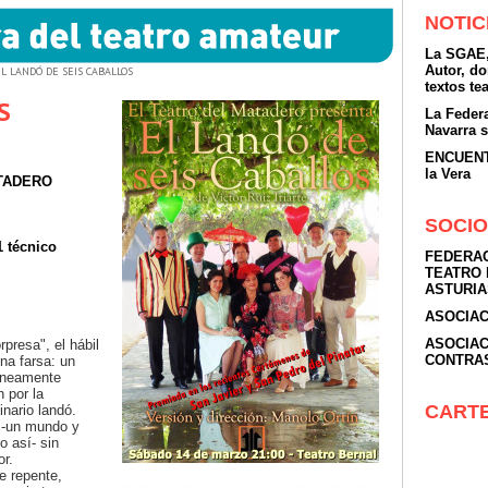
NOTIC
La SGAE,
Autor, d
EL LANDÓ DE SEIS CABALLOS
textos te
S
La Feder
Navarra 
ENCUENTR
la Vera
TADERO
SOCIO
1 técnico
FEDERAC
TEATRO 
ASTURIA
ASOCIAC
ASOCIAC
rpresa", el hábil
CONTRA
rna farsa: un
áneamente
n por la
CART
nario landó.
 -un mundo y
o así- sin
or.
e repente,