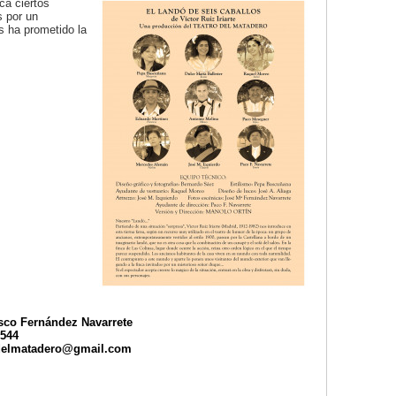
ca ciertos
s por un
s ha prometido la
sco Fernández Navarrete
544
odelmatadero@gmail.com