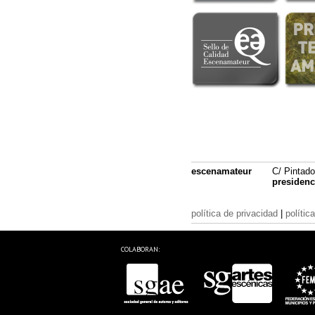
escenamateur
C/ Pintado
presiden
política de privacidad
|
polític
COLABORAN: