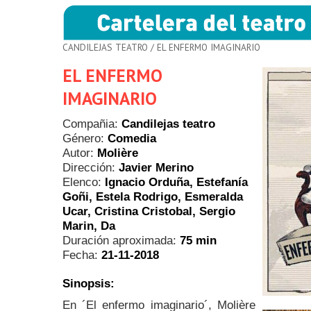
CANDILEJAS TEATRO
/ EL ENFERMO IMAGINARIO
EL ENFERMO
IMAGINARIO
Compañia:
Candilejas teatro
Género:
Comedia
Autor:
Molière
Dirección:
Javier Merino
Elenco:
Ignacio Orduña, Estefanía
Goñi, Estela Rodrigo, Esmeralda
Ucar, Cristina Cristobal, Sergio
Marin, Da
Duración aproximada:
75 min
Fecha:
21-11-2018
Sinopsis:
En ´El enfermo imaginario´, Molière