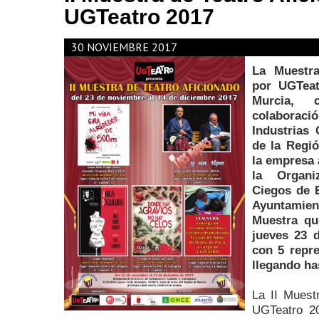
UGTeatro 2017
30 NOVIEMBRE 2017
La Muestra
por UGTea
Murcia,
colaboració
Industrias 
de la Regi
la empresa 
la Organi
Ciegos de E
Ayuntamien
Muestra qu
jueves 23 
con 5 repre
llegando ha
La II Muest
UGTeatro 20