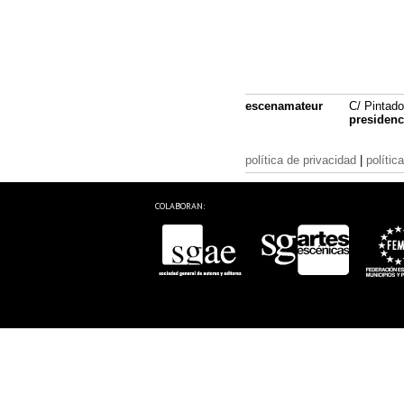
escenamateur
C/ Pintado
presiden
política de privacidad
|
polític
COLABORAN: