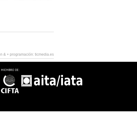
n & +
programación:
ticmedia.es
MIEMBRO DE: