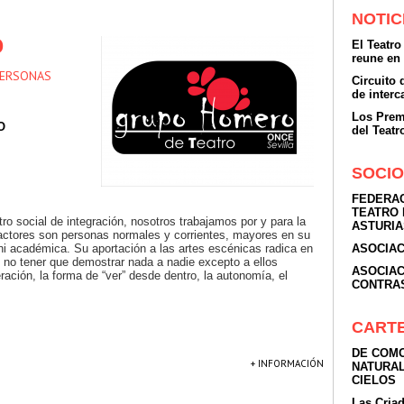
NOTIC
O
El Teatro
reune en
PERSONAS
Circuito
de inter
Los Prem
O
del Teatr
SOCIO
FEDERAC
TEATRO 
o social de integración, nosotros trabajamos por y para la
ASTURIA
ores son personas normales y corrientes, mayores en su
 ni académica. Su aportación a las artes escénicas radica en
ASOCIAC
 el no tener que demostrar nada a nadie excepto a ellos
ASOCIAC
ación, la forma de “ver” desde dentro, la autonomía, el
CONTRA
CART
DE COMO
+ INFORMACIÓN
NATURAL
CIELOS
Las Cria