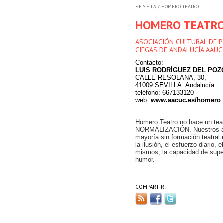
F.E.S.E.T.A
/ HOMERO TEATRO
HOMERO TEATR
ASOCIACIÓN CULTURAL DE 
CIEGAS DE ANDALUCÍA AAUC
Contacto:
LUIS RODRÍGUEZ DEL POZ
CALLE RESOLANA, 30,
41009 SEVILLA. Andalucía
teléfono: 667133120
web:
www.aacuc.es/homero
Homero Teatro no hace un teatr
NORMALIZACIÓN. Nuestros act
mayoría sin formación teatral
la ilusión, el esfuerzo diario,
mismos, la capacidad de super
humor.
COMPARTIR: