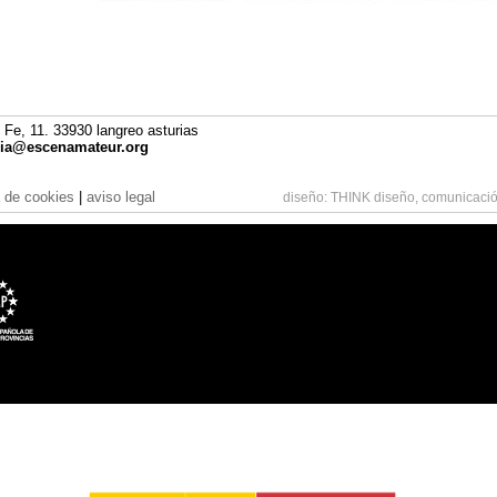
 Fe, 11. 33930 langreo asturias
cia@escenamateur.org
a de cookies
|
aviso legal
diseño:
THINK diseño, comunicació