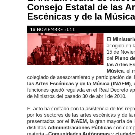
Consejo Estatal de las A
Escénicas y de la Música
18 NOVIEMBRE 2011
El
Ministeri
acogido en 
15 de Noviem
del
Pleno de
las Artes E
Música
, el 
colegiado de asesoramiento y participación del
las Artes Escénicas y de la Música (INAEM)
,
funciones quedó regulada en el Real Decreto a
de Ministros del pasado 30 de abril de 2010.
El acto ha contado con la asistencia de los rep
por los sectores de las artes escénicas y de la
presentados por el
INAEM
, la gran mayoría de 
distintas
Administraciones Públicas
con compe
materia –
Comunidades Autónomas
y
ciudade