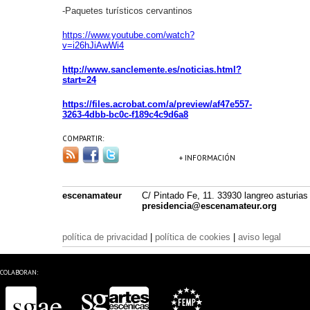
-Paquetes turísticos cervantinos
https://www.youtube.com/watch?
v=i26hJiAwWi4
http://www.sanclemente.es/noticias.html?
start=24
https://files.acrobat.com/a/preview/af47e557-
3263-4dbb-bc0c-f189c4c9d6a8
COMPARTIR:
+ INFORMACIÓN
escenamateur
C/ Pintado Fe, 11. 33930 langreo asturias
presidencia@escenamateur.org
política de privacidad
|
política de cookies
|
aviso legal
COLABORAN: